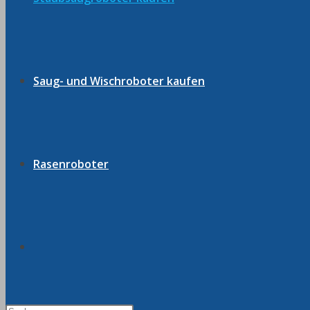
Saug- und Wischroboter kaufen
Rasenroboter
Website-
Press