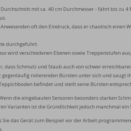
m Durchschnitt mit ca. 40 cm Durchmesser - fährt bis zu 
us.
nwesenden oft den Eindruck, dass er chaotisch einen Weg 
te durchgeführt.
so wird verschiedenen Ebenen sowie Treppenstufen aus
ür, dass Schmutz und Staub auch von schwer erreichbaren
t gegenläufig rotierenden Bürsten unter sich und saugt i
 Teppichboden befindet und stellt seine Bürsten entsprec
. Wenn die eingebauten Sensoren besonders starken Schm
igeren Varianten ist die Gründlichkeit jedoch manchmal ei
s Sie das Gerät zum Beispiel vor der Arbeit programmie
n.